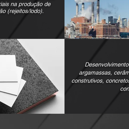
riais na produção de
o (rejeitos/lodo).
Desenvolvimento 
argamassas, cerâm
construtivos, concreto
con