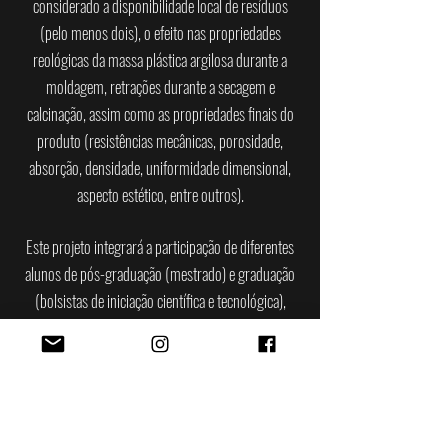
considerado a disponibilidade local de resíduos
(pelo menos dois), o efeito nas propriedades
reológicas da massa plástica argilosa durante a
moldagem, retrações durante a secagem e
calcinação, assim como as propriedades finais do
produto (resistências mecânicas, porosidade,
absorção, densidade, uniformidade dimensional,
aspecto estético, entre outros).
Este projeto integrará a participação de diferentes
alunos de pós-graduação (mestrado) e graduação
(bolsistas de iniciação científica e tecnológica),
assim como o fortalecimento das parcerias
estratégicas do proponente com outros institutos
de pesquisa nacionais e internacionais.